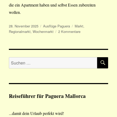
die ein Apartment haben und selbst Essen zubereiten
wollen.
Veröffentlicht
Kategorien
Schlagwörter
28. November 2025
Ausflüge Paguera
Markt
,
am
zu
Regionalmarkt
,
Wochenmarkt
2 Kommentare
Paguera
Markt
SU
Suchen
nach:
Reiseführer für Paguera Mallorca
...damit dein Urlaub perfekt wird!