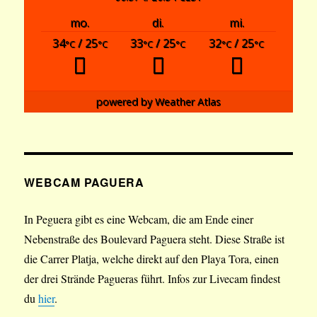
mo.
di.
mi.
34
/ 25
33
/ 25
32
/ 25
°C
°C
°C
°C
°C
°C
powered by
Weather Atlas
WEBCAM PAGUERA
In Peguera gibt es eine Webcam, die am Ende einer
Nebenstraße des Boulevard Paguera steht. Diese Straße ist
die Carrer Platja, welche direkt auf den Playa Tora, einen
der drei Strände Pagueras führt. Infos zur Livecam findest
du
hier
.