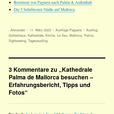
Bootstour von Paguera nach Palma & Aufenthalt
Die 5 beliebtesten Städte auf Mallorca
Autor
Veröffentlicht
Kategorien
Schlagwörter
Alexander
11. März 2023
Ausflüge Paguera
Ausflug
,
am
Gotteshaus
,
Kathedrale
,
Kirche
,
La Seu
,
Mallorca
,
Palma
,
Sightseeing
,
Tagesausflug
3 Kommentare zu „Kathedrale
Palma de Mallorca besuchen –
Erfahrungsbericht, Tipps und
Fotos“