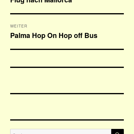
Beitrag:
WEITER
Palma Hop On Hop off Bus
Nächster
Beitrag:
SU
Suchen