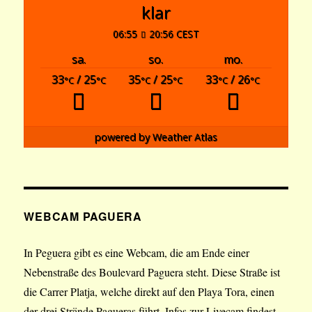
klar
06:55
20:56 CEST
sa.
so.
mo.
33
/ 25
35
/ 25
33
/ 26
°C
°C
°C
°C
°C
°C
powered by
Weather Atlas
WEBCAM PAGUERA
In Peguera gibt es eine Webcam, die am Ende einer
Nebenstraße des Boulevard Paguera steht. Diese Straße ist
die Carrer Platja, welche direkt auf den Playa Tora, einen
der drei Strände Pagueras führt. Infos zur Livecam findest