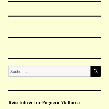
SU
Suchen
nach:
Reiseführer für Paguera Mallorca