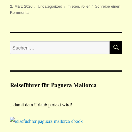
Veröffentlicht
Kategorien
Schlagwörter
2. März 2026
Uncategorized
mieten
,
roller
Schreibe einen
am
zu
Kommentar
Roller
mieten
Paguera
SU
Suchen
nach:
Reiseführer für Paguera Mallorca
...damit dein Urlaub perfekt wird!