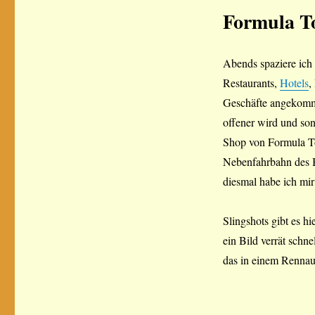
Paguera
Formula To
–
Mit
dem
Abends spaziere ich
Rennwagen
Restaurants,
Hotels
,
durch
das
Geschäfte angekomme
Tramuntana
offener wird und son
Gebirge
Shop von Formula Tou
Nebenfahrbahn des Bu
diesmal habe ich mi
Slingshots gibt es h
ein Bild verrät schn
das in einem Rennaut