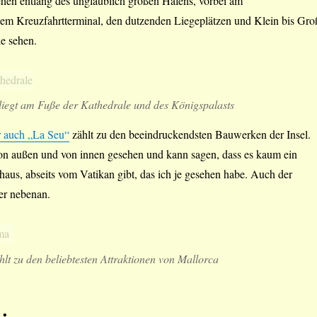
iehen entlang des unglaublich großen Hafens, vorbei am
 dem Kreuzfahrtterminal, den dutzenden Liegeplätzen und Klein bis Gro
le sehen.
liegt am Fuße der Kathedrale und des Königspalasts
r auch „La Seu“
zählt zu den beeindruckendsten Bauwerken der Insel.
von außen und von innen gesehen und kann sagen, dass es kaum ein
haus, abseits vom Vatikan gibt, das ich je gesehen habe. Auch der
ier nebenan.
lt zu den beliebtesten Attraktionen von Mallorca