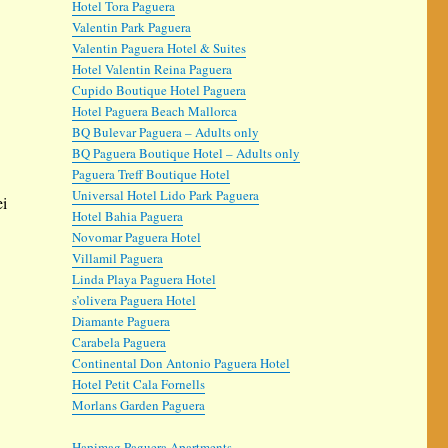
Hotel Tora Paguera
Valentin Park Paguera
Valentin Paguera Hotel & Suites
Hotel Valentin Reina Paguera
Cupido Boutique Hotel Paguera
Hotel Paguera Beach Mallorca
BQ Bulevar Paguera – Adults only
BQ Paguera Boutique Hotel – Adults only
Paguera Treff Boutique Hotel
Universal Hotel Lido Park Paguera
ei
Hotel Bahia Paguera
Novomar Paguera Hotel
Villamil Paguera
Linda Playa Paguera Hotel
s’olivera Paguera Hotel
Diamante Paguera
Carabela Paguera
Continental Don Antonio Paguera Hotel
Hotel Petit Cala Fornells
Morlans Garden Paguera
Hapimag Paguera Apartments