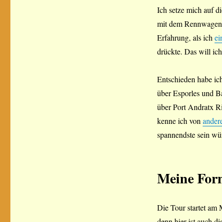
Ich setze mich auf d
mit dem Rennwagen d
Erfahrung, als ich
ei
drückte. Das will ic
Entschieden habe ich
über Esporles und Ba
über Port Andratx Ri
kenne ich von
ander
spannendste sein wü
Meine For
Die Tour startet am 
denn hier ist auch d