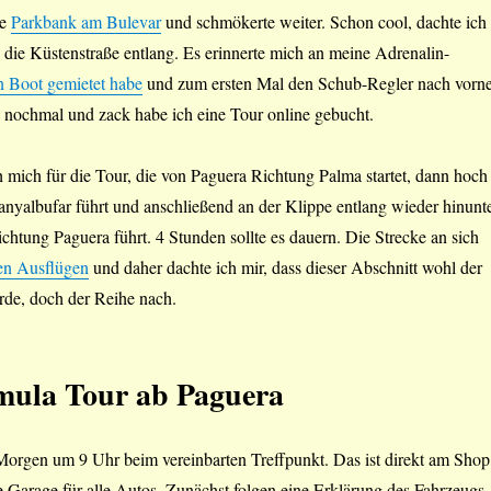
ie
Parkbank am Bulevar
und schmökerte weiter. Schon cool, dachte ich
ie Küstenstraße entlang. Es erinnerte mich an meine Adrenalin-
n Boot gemietet habe
und zum ersten Mal den Schub-Regler nach vorn
h nochmal und zack habe ich eine Tour online gebucht.
 mich für die Tour, die von Paguera Richtung Palma startet, dann hoch
nyalbufar führt und anschließend an der Klippe entlang wieder hinunt
chtung Paguera führt. 4 Stunden sollte es dauern. Die Strecke an sich
en Ausflügen
und daher dachte ich mir, dass dieser Abschnitt wohl der
rde, doch der Reihe nach.
mula Tour
ab Paguera
Morgen um 9 Uhr beim vereinbarten Treffpunkt. Das ist direkt am Shop
ie Garage für alle Autos. Zunächst folgen eine Erklärung des Fahrzeugs