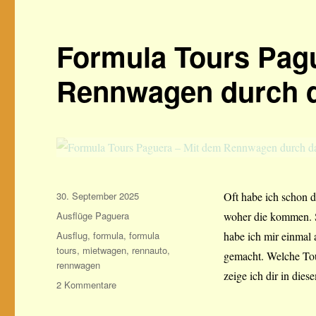
Formula Tours Pag
Rennwagen durch d
Veröffentlicht
30. September 2025
Oft habe ich schon d
am
Kategorien
Ausflüge Paguera
woher die kommen. Si
Schlagwörter
Ausflug
,
formula
,
formula
habe ich mir einmal 
tours
,
mietwagen
,
rennauto
,
gemacht. Welche Tou
rennwagen
zeige ich dir in die
zu
2 Kommentare
Formula
Tours