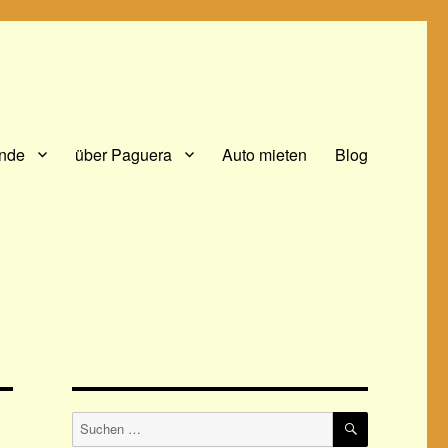
ände
über Paguera
Auto mieten
Blog
SUCHEN
Suchen
nach: