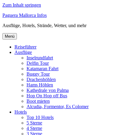
Zum Inhalt springen
Paguera Mallorca Infos
Ausflüge, Hotels, Strände, Wetter, und mehr
Menü
Reiseführer
Ausflüge
Inselrundfahrt
Delfin Tour
Katamaran Fahrt
Buggy Tour
Drachenhöhlen
Hams Höhlen
Kathedrale von Palma
Hop On Hop off Bus
Boot mieten
Alcudia, Formentor, Es Colomer
Hotels
Top 10 Hotels
5 Sterne
4 Sterne
3 Sterne