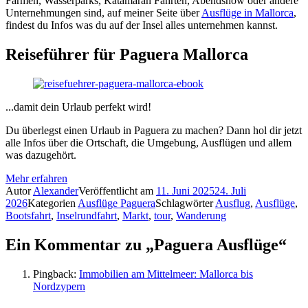
Farmen, Wasserparks, Katamaran Fahrten, Abendshow oder andere
Unternehmungen sind, auf meiner Seite über
Ausflüge in Mallorca
,
findest du Infos was du auf der Insel alles unternehmen kannst.
Reiseführer für Paguera Mallorca
...damit dein Urlaub perfekt wird!
Du überlegst einen Urlaub in Paguera zu machen? Dann hol dir jetzt
alle Infos über die Ortschaft, die Umgebung, Ausflügen und allem
was dazugehört.
Mehr erfahren
Autor
Alexander
Veröffentlicht am
11. Juni 2025
24. Juli
2026
Kategorien
Ausflüge Paguera
Schlagwörter
Ausflug
,
Ausflüge
,
Bootsfahrt
,
Inselrundfahrt
,
Markt
,
tour
,
Wanderung
Ein Kommentar zu „Paguera Ausflüge“
Pingback:
Immobilien am Mittelmeer: Mallorca bis
Nordzypern