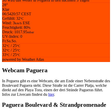
So wird das Wetter in Peguera in den nächsten 3 Tagen
28°
Klar
06:54
20:57 CEST
Gefühlt: 32
°C
Wind: 3
ESE
km/h
Feuchtigkeit: 80
%
Druck: 1017.95
mbar
UV-Index: 0
Fr.
Sa.
So.
32
/ 25
°C
°C
32
/ 25
°C
°C
33
/ 25
°C
°C
powered by
Weather Atlas
Webcam Paguera
In Peguera gibt es eine Webcam, die am Ende einer Nebenstraße des
Boulevard Paguera steht. Diese Straße ist die Carrer Platja, welche
direkt auf den Playa Tora, einen der drei Strände Pagueras führt.
Infos zur Livecam findest du
hier
.
Paguera Boulevard & Strandpromenade