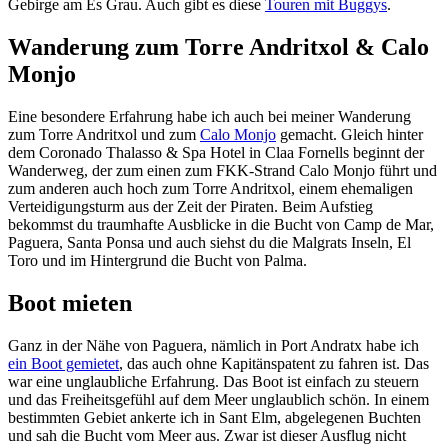
Gebirge am Es Grau. Auch gibt es diese
Touren mit Buggys
.
Wanderung zum Torre Andritxol & Calo
Monjo
Eine besondere Erfahrung habe ich auch bei meiner Wanderung
zum Torre Andritxol und zum
Calo Monjo
gemacht. Gleich hinter
dem Coronado Thalasso & Spa Hotel in Claa Fornells beginnt der
Wanderweg, der zum einen zum FKK-Strand Calo Monjo führt und
zum anderen auch hoch zum Torre Andritxol, einem ehemaligen
Verteidigungsturm aus der Zeit der Piraten. Beim Aufstieg
bekommst du traumhafte Ausblicke in die Bucht von Camp de Mar,
Paguera, Santa Ponsa und auch siehst du die Malgrats Inseln, El
Toro und im Hintergrund die Bucht von Palma.
Boot mieten
Ganz in der Nähe von Paguera, nämlich in Port Andratx habe ich
ein Boot gemietet
, das auch ohne Kapitänspatent zu fahren ist. Das
war eine unglaubliche Erfahrung. Das Boot ist einfach zu steuern
und das Freiheitsgefühl auf dem Meer unglaublich schön. In einem
bestimmten Gebiet ankerte ich in Sant Elm, abgelegenen Buchten
und sah die Bucht vom Meer aus. Zwar ist dieser Ausflug nicht