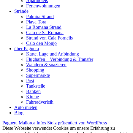
Aparthotels
Ferienwohnungen
Strände
Palmira Strand
Playa Tora
La Romana Strand
Calo de Sa Romana
Strand von Cala Fornells
Calo den Monjo
über Paguera
Karte, Lage und Anbindung
Flughafen – Verbindung & Transfer
Wandern & spazieren
Shopping
Supermärkte
Post
Tankstelle
Banken
Kirche
Fahrradverleih
Auto mieten
Blog
Paguera Mallorca Infos
Stolz präsentiert von WordPress
Diese Webseite verwendet Cookies um unsere Erfahrung zu