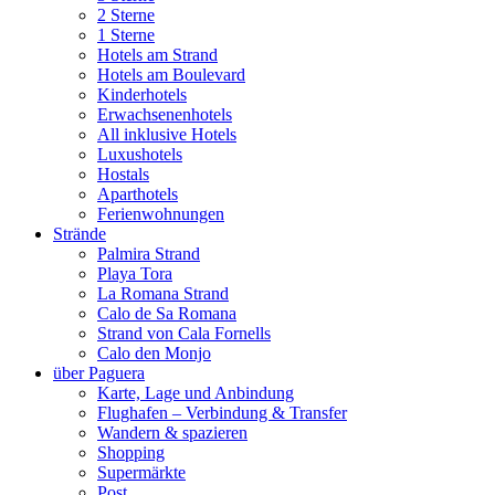
2 Sterne
1 Sterne
Hotels am Strand
Hotels am Boulevard
Kinderhotels
Erwachsenenhotels
All inklusive Hotels
Luxushotels
Hostals
Aparthotels
Ferienwohnungen
Strände
Palmira Strand
Playa Tora
La Romana Strand
Calo de Sa Romana
Strand von Cala Fornells
Calo den Monjo
über Paguera
Karte, Lage und Anbindung
Flughafen – Verbindung & Transfer
Wandern & spazieren
Shopping
Supermärkte
Post