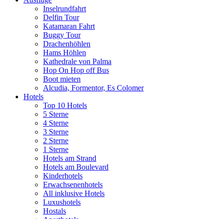
Inselrundfahrt
Delfin Tour
Katamaran Fahrt
Buggy Tour
Drachenhöhlen
Hams Höhlen
Kathedrale von Palma
Hop On Hop off Bus
Boot mieten
Alcudia, Formentor, Es Colomer
Hotels
Top 10 Hotels
5 Sterne
4 Sterne
3 Sterne
2 Sterne
1 Sterne
Hotels am Strand
Hotels am Boulevard
Kinderhotels
Erwachsenenhotels
All inklusive Hotels
Luxushotels
Hostals