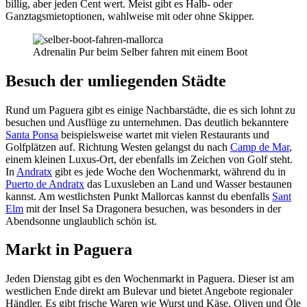
billig, aber jeden Cent wert. Meist gibt es Halb- oder
Ganztagsmietoptionen, wahlweise mit oder ohne Skipper.
Adrenalin Pur beim Selber fahren mit einem Boot
Besuch der umliegenden Städte
Rund um Paguera gibt es einige Nachbarstädte, die es sich lohnt zu
besuchen und Ausflüge zu unternehmen. Das deutlich bekanntere
Santa Ponsa
beispielsweise wartet mit vielen Restaurants und
Golfplätzen auf. Richtung Westen gelangst du nach
Camp de Mar
,
einem kleinen Luxus-Ort, der ebenfalls im Zeichen von Golf steht.
In
Andratx
gibt es jede Woche den Wochenmarkt, während du in
Puerto de Andratx
das Luxusleben an Land und Wasser bestaunen
kannst. Am westlichsten Punkt Mallorcas kannst du ebenfalls
Sant
Elm
mit der Insel Sa Dragonera besuchen, was besonders in der
Abendsonne unglaublich schön ist.
Markt in Paguera
Jeden Dienstag gibt es den Wochenmarkt in Paguera. Dieser ist am
westlichen Ende direkt am Bulevar und bietet Angebote regionaler
Händler. Es gibt frische Waren wie Wurst und Käse, Oliven und Öle