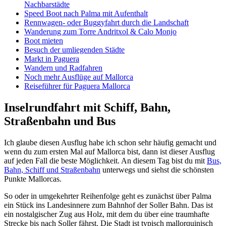
Nachbarstädte
Speed Boot nach Palma mit Aufenthalt
Rennwagen- oder Buggyfahrt durch die Landschaft
Wanderung zum Torre Andritxol & Calo Monjo
Boot mieten
Besuch der umliegenden Städte
Markt in Paguera
Wandern und Radfahren
Noch mehr Ausflüge auf Mallorca
Reiseführer für Paguera Mallorca
Inselrundfahrt mit Schiff, Bahn,
Straßenbahn und Bus
Ich glaube diesen Ausflug habe ich schon sehr häufig gemacht und
wenn du zum ersten Mal auf Mallorca bist, dann ist dieser Ausflug
auf jeden Fall die beste Möglichkeit. An diesem Tag bist du mit
Bus,
Bahn, Schiff und Straßenbahn
unterwegs und siehst die schönsten
Punkte Mallorcas.
So oder in umgekehrter Reihenfolge geht es zunächst über Palma
ein Stück ins Landesinnere zum Bahnhof der Soller Bahn. Das ist
ein nostalgischer Zug aus Holz, mit dem du über eine traumhafte
Strecke bis nach Soller fährst. Die Stadt ist typisch mallorquinisch