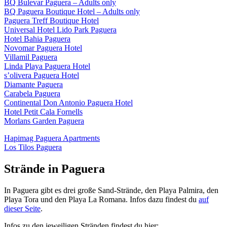
BQ Bulevar Paguera – Adults only
BQ Paguera Boutique Hotel – Adults only
Paguera Treff Boutique Hotel
Universal Hotel Lido Park Paguera
Hotel Bahia Paguera
Novomar Paguera Hotel
Villamil Paguera
Linda Playa Paguera Hotel
s’olivera Paguera Hotel
Diamante Paguera
Carabela Paguera
Continental Don Antonio Paguera Hotel
Hotel Petit Cala Fornells
Morlans Garden Paguera
Hapimag Paguera Apartments
Los Tilos Paguera
Strände in Paguera
In Paguera gibt es drei große Sand-Strände, den Playa Palmira, den
Playa Tora und den Playa La Romana. Infos dazu findest du
auf
dieser Seite
.
Infos zu den jeweiligen Stränden findest du hier: