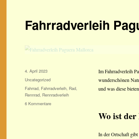
Fahrradverleih Pag
Veröffentlicht
4. April 2023
Im Fahrradverleih Pa
am
Kategorien
Uncategorized
wunderschönen Natur
Schlagwörter
Fahrrad
,
Fahrradverleih
,
Rad
,
und was diese bieten,
Rennrad
,
Rennradverleih
zu
6 Kommentare
Fahrradverleih
Wo ist der
Paguera
Mallorca
In der Ortschaft gibt