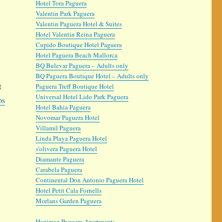
Hotel Tora Paguera
Valentin Park Paguera
Valentin Paguera Hotel & Suites
Hotel Valentin Reina Paguera
Cupido Boutique Hotel Paguera
Hotel Paguera Beach Mallorca
BQ Bulevar Paguera – Adults only
BQ Paguera Boutique Hotel – Adults only
t
Paguera Treff Boutique Hotel
Universal Hotel Lido Park Paguera
os
Hotel Bahia Paguera
Novomar Paguera Hotel
Villamil Paguera
Linda Playa Paguera Hotel
s’olivera Paguera Hotel
Diamante Paguera
Carabela Paguera
Continental Don Antonio Paguera Hotel
Hotel Petit Cala Fornells
Morlans Garden Paguera
Hapimag Paguera Apartments