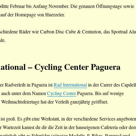
n Mitte Februar bis Anfang November. Die genauen Öffnungstage sowie
u auf der Homepage von Huerzeler.
chiedene Räder wie Carbon Disc Cube & Centurion, das Sportrad Alu
de.
ational – Cycling Center Paguera
er Radverleih in Paguera ist
Rad International
in der Carrer des Capdell
es auch unter dem Namen
Cycling Center
Paguera. Bis auf wenige
eihnachtsfeiertage hat der Verleih ganzjährig geöffnet.
ist groß. Es gibt eine Werkstatt, in der verschiedene Services angebote
Wartezeit kannst du dir die Zeit in der hauseigenen Cafeteria oder de
natürlich gibt es Fahrräder (gängige Modelle, E-Bikes, Rennrad und