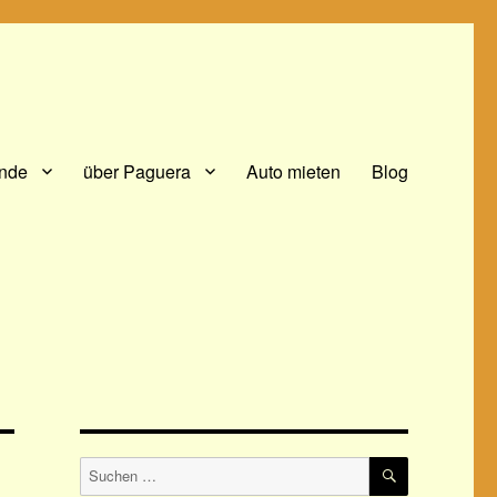
ände
über Paguera
Auto mieten
Blog
SUCHEN
Suchen
nach: