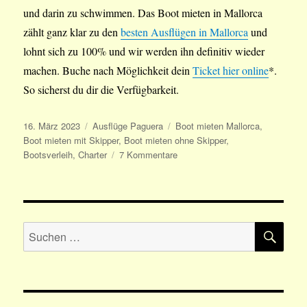
und darin zu schwimmen. Das Boot mieten in Mallorca
zählt ganz klar zu den
besten Ausflügen in Mallorca
und
lohnt sich zu 100% und wir werden ihn definitiv wieder
machen. Buche nach Möglichkeit dein
Ticket hier online
*.
So sicherst du dir die Verfügbarkeit.
Veröffentlicht
Kategorien
Schlagwörter
16. März 2023
Ausflüge Paguera
Boot mieten Mallorca
,
am
Boot mieten mit Skipper
,
Boot mieten ohne Skipper
,
zu
Bootsverleih
,
Charter
7 Kommentare
Boot
mieten
Mallorca
Andratx
SU
–
Suchen
Erfahrungsbericht,
nach:
Bilder
und
Tipps