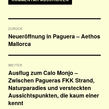
Beitragsnavigation
ZURÜCK
Neueröffnung in Paguera – Aethos
Vorheriger
Mallorca
Beitrag:
WEITER
Ausflug zum Calo Monjo –
Nächster
Zwischen Pagueras FKK Strand,
Beitrag:
Naturparadies und versteckten
Aussichtspunkten, die kaum einer
kennt