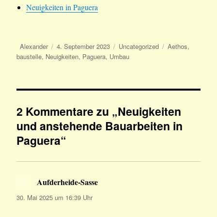
Neuigkeiten in Paguera
Autor
Veröffentlicht
Kategorien
Schlagwörter
Alexander
4. September 2023
Uncategorized
Aethos
,
am
baustelle
,
Neuigkeiten
,
Paguera
,
Umbau
2 Kommentare zu „Neuigkeiten
und anstehende Bauarbeiten in
Paguera“
Aufderheide-Sasse
sagt:
30. Mai 2025 um 16:39 Uhr