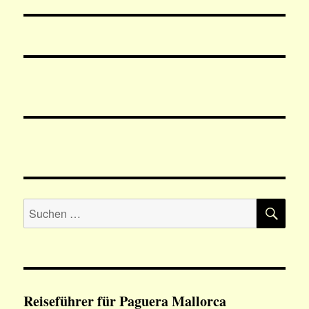
SU
Suchen
nach:
Reiseführer für Paguera Mallorca