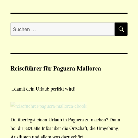
5
beliebtesten
Städte
SU
auf
Suchen
Mallorca
nach:
Reiseführer für Paguera Mallorca
...damit dein Urlaub perfekt wird!
Du überlegst einen Urlaub in Paguera zu machen? Dann
hol dir jetzt alle Infos über die Ortschaft, die Umgebung,
Ausflügen und allem was dazugehört.